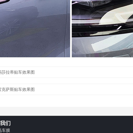
玛莎拉蒂贴车效果图
雷克萨斯贴车效果图
我们
品车膜